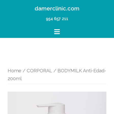
Saltar
damerclinic.com
al
954 657 211
contenido
Home
/
CORPORAL
/ BODYMILK Anti-Edad-
200ml