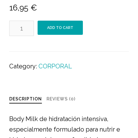
16,95
€
BODYMILK
ADD TO CART
Anti-
Edad-
200ml
Category:
CORPORAL
quantity
DESCRIPTION
REVIEWS (0)
Body Milk de hidratación intensiva,
especialmente formulado para nutrir e