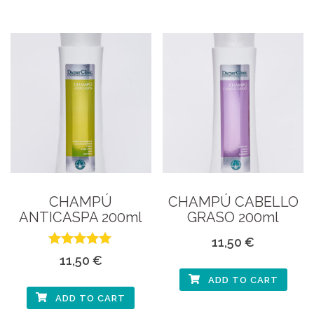
CHAMPÚ
CHAMPÚ CABELLO
ANTICASPA 200ml
GRASO 200ml
11,50
€
Rated
11,50
€
5.00
out of 5
ADD TO CART
ADD TO CART