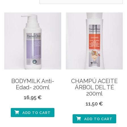
BODYMILK Anti-
CHAMPÚ ACEITE
Edad- 200ml
ÁRBOL DEL TÉ
200ml
16,95
€
11,50
€
ADD TO CART
ADD TO CART