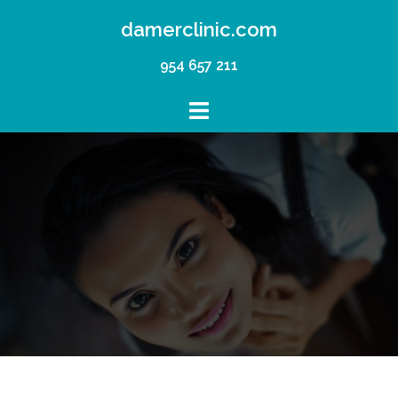
Saltar
damerclinic.com
al
954 657 211
contenido